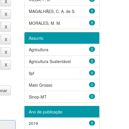
MAGALHÃES, C. A. de S.
1
MORALES, M. M.
1
Assunto
Agricultura
1
Agricultura Sustentável
1
Ilpf
1
Mato Grosso
1
Sinop-MT
1
Ano de publicação
2019
1