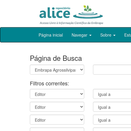
Skip
Página inicial
Navegar
Sobre
Est
navigation
Página de Busca
Filtros correntes: