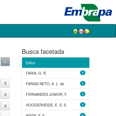
Busca facetada
Editor
FARIA, G. R.
1
FARIAS NETO, A. L. de
1
FERNANDES JUNIOR, F.
1
HOOGERHEIDE, E. S. S.
1
IKEDA, F. S.
1