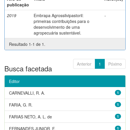
publicação
2019
Embrapa Agrossilvipastoril:
-
primeiras contribuições para o
desenvolvimento de uma
agropecuária sustentável.
Resultado 1-1 de 1.
Anterior
1
Póximo
Busca facetada
Editor
CARNEVALLI, R. A.
1
FARIA, G. R.
1
FARIAS NETO, A. L. de
1
FERNANDES JUNIOR, F.
1