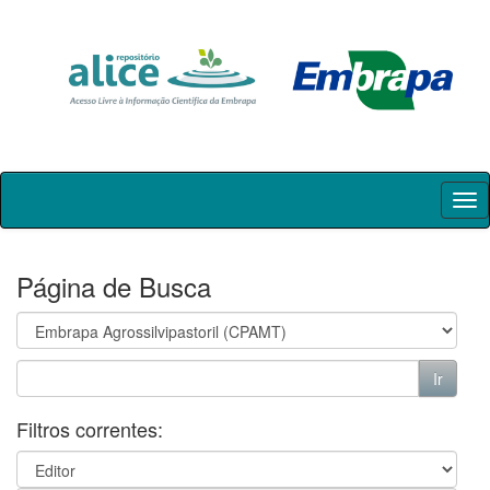
Skip
navigation
Página de Busca
Filtros correntes: