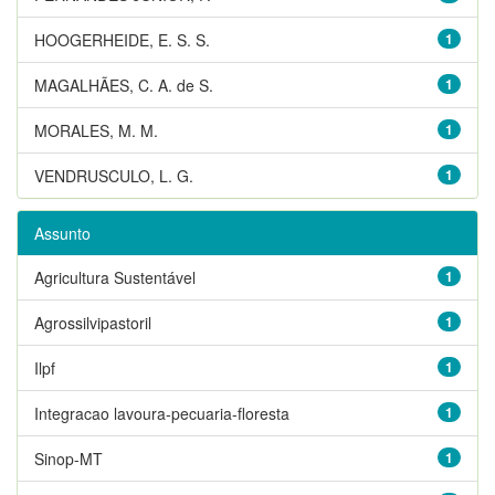
HOOGERHEIDE, E. S. S.
1
MAGALHÃES, C. A. de S.
1
MORALES, M. M.
1
VENDRUSCULO, L. G.
1
Assunto
Agricultura Sustentável
1
Agrossilvipastoril
1
Ilpf
1
Integracao lavoura-pecuaria-floresta
1
Sinop-MT
1