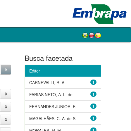
Busca facetada
Editor
CARNEVALLI, R. A.
1
FARIAS NETO, A. L. de
1
FERNANDES JUNIOR, F.
1
MAGALHÃES, C. A. de S.
1
MORALES, M. M.
1