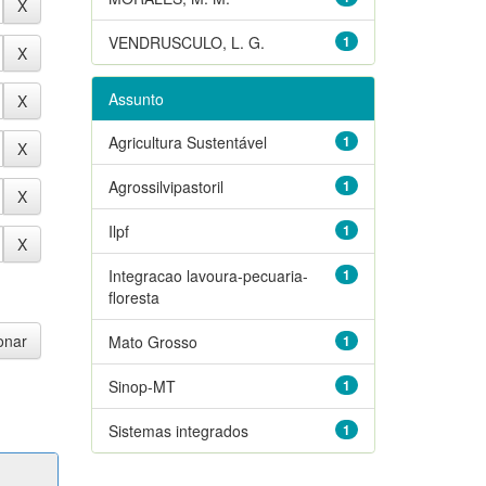
VENDRUSCULO, L. G.
1
Assunto
Agricultura Sustentável
1
Agrossilvipastoril
1
Ilpf
1
Integracao lavoura-pecuaria-
1
floresta
Mato Grosso
1
Sinop-MT
1
Sistemas integrados
1