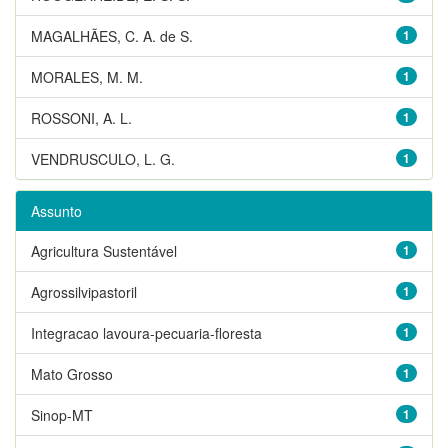
MAGALHÃES, C. A. de S.
1
MORALES, M. M.
1
ROSSONI, A. L.
1
VENDRUSCULO, L. G.
1
Assunto
Agricultura Sustentável
1
Agrossilvipastoril
1
Integracao lavoura-pecuaria-floresta
1
Mato Grosso
1
Sinop-MT
1