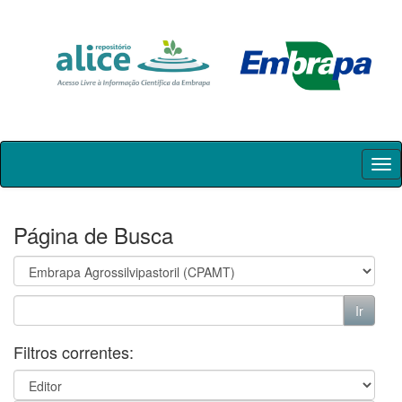
Skip
navigation
Página de Busca
Filtros correntes: