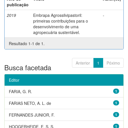
publicação
2019
Embrapa Agrossilvipastoril:
-
primeiras contribuições para o
desenvolvimento de uma
agropecuária sustentável.
Resultado 1-1 de 1.
Anterior
1
Póximo
Busca facetada
Editor
FARIA, G. R.
1
FARIAS NETO, A. L. de
1
FERNANDES JUNIOR, F.
1
HOOGERHEIDE, E. S. S.
1