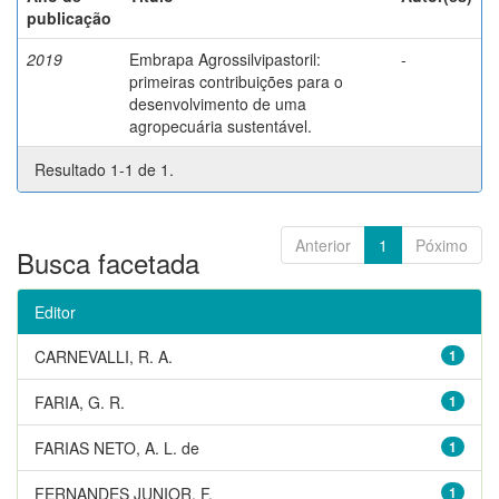
publicação
2019
Embrapa Agrossilvipastoril:
-
primeiras contribuições para o
desenvolvimento de uma
agropecuária sustentável.
Resultado 1-1 de 1.
Anterior
1
Póximo
Busca facetada
Editor
CARNEVALLI, R. A.
1
FARIA, G. R.
1
FARIAS NETO, A. L. de
1
FERNANDES JUNIOR, F.
1