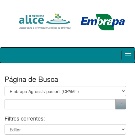
Skip
navigation
Página de Busca
Filtros correntes: