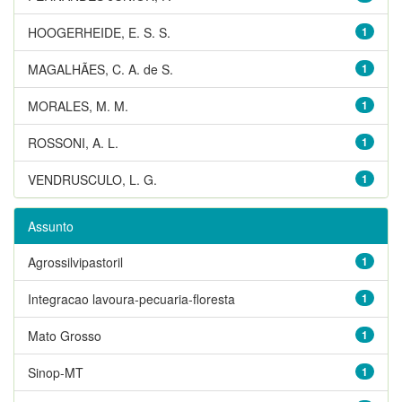
HOOGERHEIDE, E. S. S.
1
MAGALHÃES, C. A. de S.
1
MORALES, M. M.
1
ROSSONI, A. L.
1
VENDRUSCULO, L. G.
1
Assunto
Agrossilvipastoril
1
Integracao lavoura-pecuaria-floresta
1
Mato Grosso
1
Sinop-MT
1