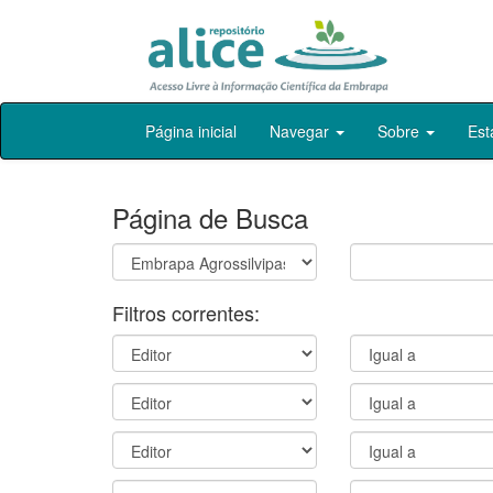
Skip
Página inicial
Navegar
Sobre
Est
navigation
Página de Busca
Filtros correntes: