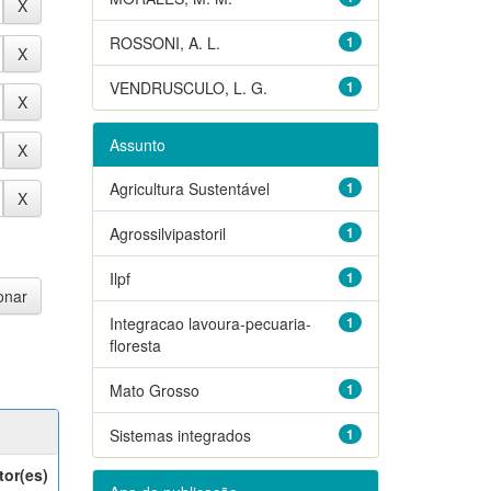
ROSSONI, A. L.
1
VENDRUSCULO, L. G.
1
Assunto
Agricultura Sustentável
1
Agrossilvipastoril
1
Ilpf
1
Integracao lavoura-pecuaria-
1
floresta
Mato Grosso
1
Sistemas integrados
1
tor(es)