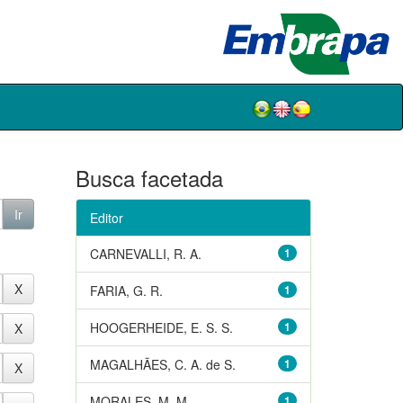
Busca facetada
Editor
CARNEVALLI, R. A.
1
FARIA, G. R.
1
HOOGERHEIDE, E. S. S.
1
MAGALHÃES, C. A. de S.
1
MORALES, M. M.
1