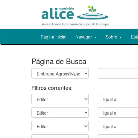
Skip
Página inicial
Navegar
Sobre
Est
navigation
Página de Busca
Filtros correntes: