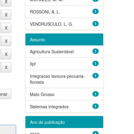
ROSSONI, A. L.
1
VENDRUSCULO, L. G.
1
Assunto
Agricultura Sustentável
1
Ilpf
1
Integracao lavoura-pecuaria-
1
floresta
Mato Grosso
1
Sistemas integrados
1
Ano de publicação
2019
1