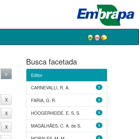
Busca facetada
Editor
CARNEVALLI, R. A.
1
FARIA, G. R.
1
HOOGERHEIDE, E. S. S.
1
MAGALHÃES, C. A. de S.
1
MORALES, M. M.
1