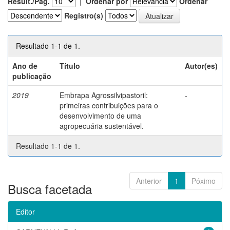
Result./Pág.
|
Ordenar por
Ordenar
Registro(s)
Resultado 1-1 de 1.
Ano de
Título
Autor(es)
publicação
2019
Embrapa Agrossilvipastoril:
-
primeiras contribuições para o
desenvolvimento de uma
agropecuária sustentável.
Resultado 1-1 de 1.
Anterior
1
Póximo
Busca facetada
Editor