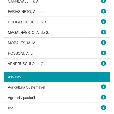
CARNEVALLI, R. A.
1
FARIAS NETO, A. L. de
1
HOOGERHEIDE, E. S. S.
1
MAGALHÃES, C. A. de S.
1
MORALES, M. M.
1
ROSSONI, A. L.
1
VENDRUSCULO, L. G.
1
Assunto
Agricultura Sustentável
1
Agrossilvipastoril
1
Ilpf
1