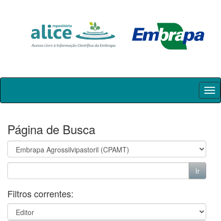
Skip
navigation
Página de Busca
Filtros correntes: