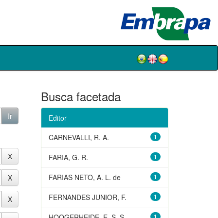
Busca facetada
Editor
CARNEVALLI, R. A.
1
FARIA, G. R.
1
FARIAS NETO, A. L. de
1
FERNANDES JUNIOR, F.
1
HOOGERHEIDE, E. S. S.
1