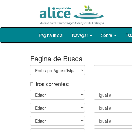
Skip
Página inicial
Navegar
Sobre
Est
navigation
Página de Busca
Filtros correntes: