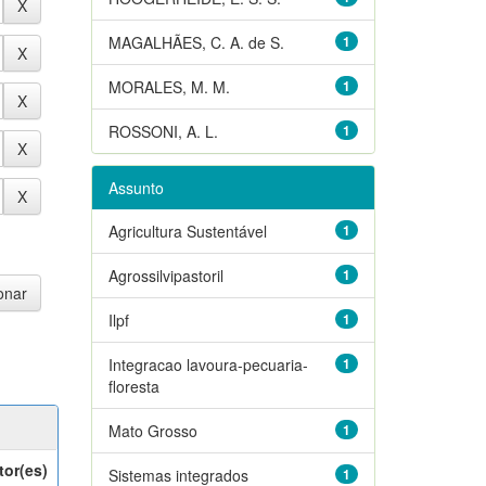
MAGALHÃES, C. A. de S.
1
MORALES, M. M.
1
ROSSONI, A. L.
1
Assunto
Agricultura Sustentável
1
Agrossilvipastoril
1
Ilpf
1
Integracao lavoura-pecuaria-
1
floresta
Mato Grosso
1
tor(es)
Sistemas integrados
1