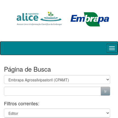
Skip
navigation
Página de Busca
Filtros correntes: