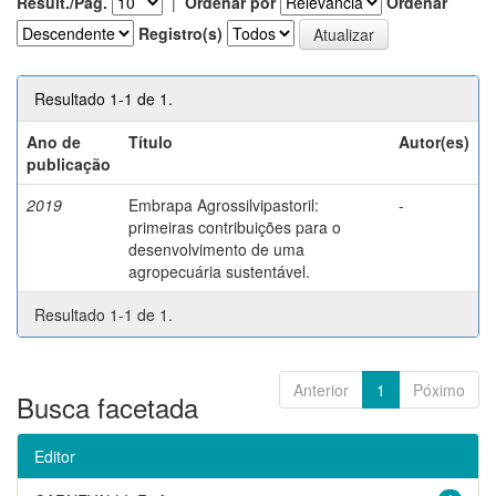
Result./Pág.
|
Ordenar por
Ordenar
Registro(s)
Resultado 1-1 de 1.
Ano de
Título
Autor(es)
publicação
2019
Embrapa Agrossilvipastoril:
-
primeiras contribuições para o
desenvolvimento de uma
agropecuária sustentável.
Resultado 1-1 de 1.
Anterior
1
Póximo
Busca facetada
Editor