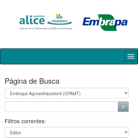
Skip
navigation
Página de Busca
Filtros correntes: