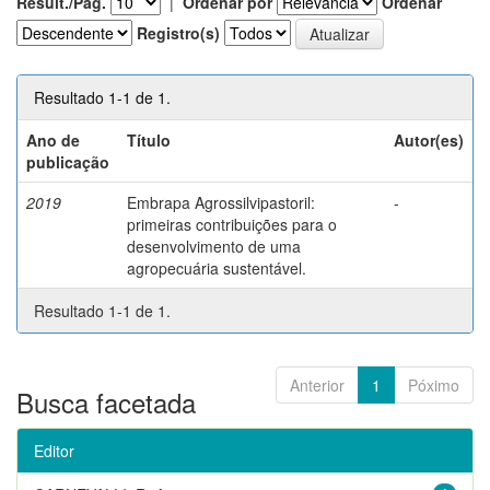
Result./Pág.
|
Ordenar por
Ordenar
Registro(s)
Resultado 1-1 de 1.
Ano de
Título
Autor(es)
publicação
2019
Embrapa Agrossilvipastoril:
-
primeiras contribuições para o
desenvolvimento de uma
agropecuária sustentável.
Resultado 1-1 de 1.
Anterior
1
Póximo
Busca facetada
Editor