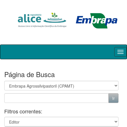
Skip
navigation
Página de Busca
Filtros correntes: