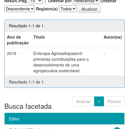
Result./Pág.
|
Ordenar por
Ordenar
Registro(s)
Resultado 1-1 de 1.
Ano de
Título
Autor(es)
publicação
2019
Embrapa Agrossilvipastoril:
-
primeiras contribuições para o
desenvolvimento de uma
agropecuária sustentável.
Resultado 1-1 de 1.
Anterior
1
Póximo
Busca facetada
Editor