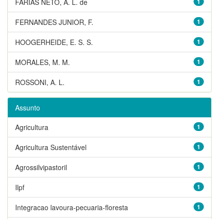
FARIAS NETO, A. L. de
1
FERNANDES JUNIOR, F.
1
HOOGERHEIDE, E. S. S.
1
MORALES, M. M.
1
ROSSONI, A. L.
1
Assunto
Agricultura
1
Agricultura Sustentável
1
Agrossilvipastoril
1
Ilpf
1
Integracao lavoura-pecuaria-floresta
1