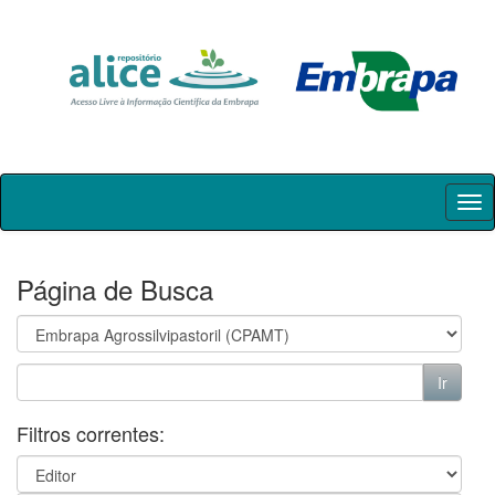
Skip
navigation
Página de Busca
Filtros correntes: