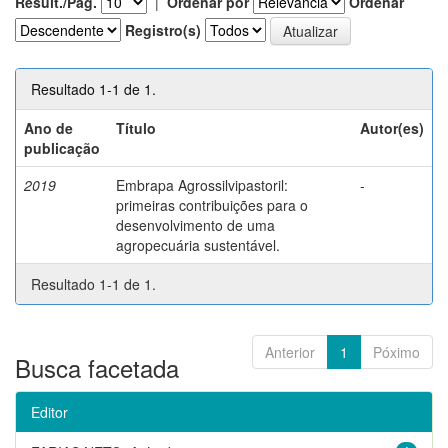
Result./Pág.
|
Ordenar por
Ordenar
Registro(s)
Resultado 1-1 de 1.
Ano de
Título
Autor(es)
publicação
2019
Embrapa Agrossilvipastoril:
-
primeiras contribuições para o
desenvolvimento de uma
agropecuária sustentável.
Resultado 1-1 de 1.
Anterior
1
Póximo
Busca facetada
Editor