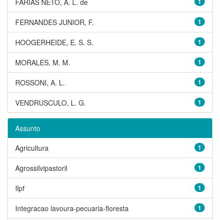
FARIAS NETO, A. L. de
1
FERNANDES JUNIOR, F.
1
HOOGERHEIDE, E. S. S.
1
MORALES, M. M.
1
ROSSONI, A. L.
1
VENDRUSCULO, L. G.
1
Assunto
Agricultura
1
Agrossilvipastoril
1
Ilpf
1
Integracao lavoura-pecuaria-floresta
1