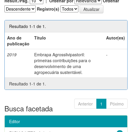
Result./Pág.
|
Ordenar por
Ordenar
Registro(s)
Resultado 1-1 de 1.
Ano de
Título
Autor(es)
publicação
2019
Embrapa Agrossilvipastoril:
-
primeiras contribuições para o
desenvolvimento de uma
agropecuária sustentável.
Resultado 1-1 de 1.
Anterior
1
Póximo
Busca facetada
Editor