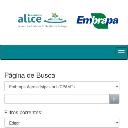
Skip
navigation
Página de Busca
Filtros correntes: