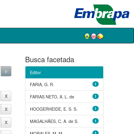
Busca facetada
Editor
FARIA, G. R.
1
FARIAS NETO, A. L. de
1
HOOGERHEIDE, E. S. S.
1
MAGALHÃES, C. A. de S.
1
MORALES, M. M.
1