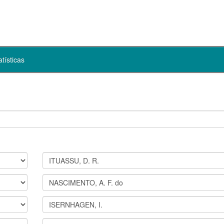
atísticas