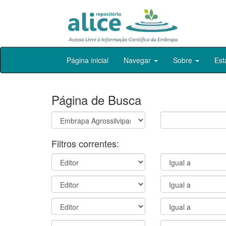
Skip
Página inicial
Navegar
Sobre
Est
navigation
Página de Busca
Filtros correntes: