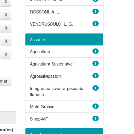
ROSSONI, A. L.
1
VENDRUSCULO, L. G.
1
Assunto
Agricultura
1
Agricultura Sustentável
1
Agrossilvipastoril
1
Integracao lavoura-pecuaria-
1
floresta
Mato Grosso
1
Sinop-MT
1
tor(es)