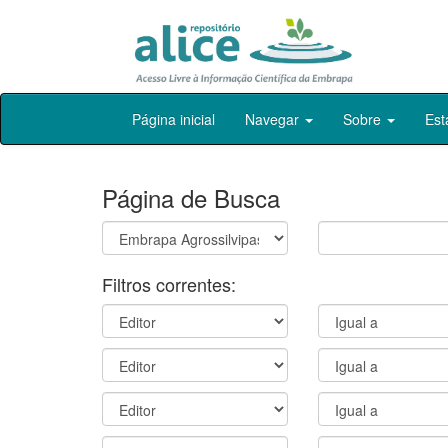
Skip
Página inicial
Navegar
Sobre
Est
navigation
Página de Busca
Filtros correntes: