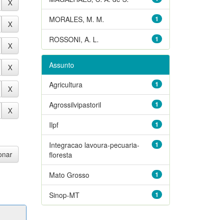
MORALES, M. M.
1
ROSSONI, A. L.
1
Assunto
Agricultura
1
Agrossilvipastoril
1
Ilpf
1
Integracao lavoura-pecuaria-
1
floresta
Mato Grosso
1
Sinop-MT
1