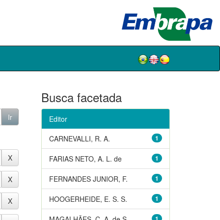
Busca facetada
Editor
CARNEVALLI, R. A.
1
FARIAS NETO, A. L. de
1
FERNANDES JUNIOR, F.
1
HOOGERHEIDE, E. S. S.
1
MAGALHÃES, C. A. de S.
1