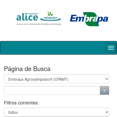
Skip
navigation
Página de Busca
Filtros correntes: