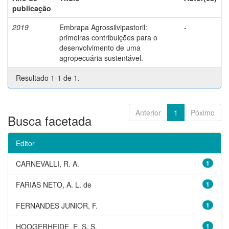
publicação
2019
Embrapa Agrossilvipastoril:
-
primeiras contribuições para o
desenvolvimento de uma
agropecuária sustentável.
Resultado 1-1 de 1.
Anterior
1
Póximo
Busca facetada
Editor
CARNEVALLI, R. A.
1
FARIAS NETO, A. L. de
1
FERNANDES JUNIOR, F.
1
HOOGERHEIDE, E. S. S.
1