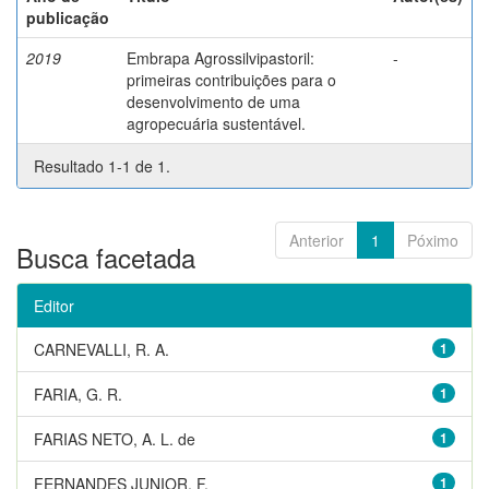
publicação
2019
Embrapa Agrossilvipastoril:
-
primeiras contribuições para o
desenvolvimento de uma
agropecuária sustentável.
Resultado 1-1 de 1.
Anterior
1
Póximo
Busca facetada
Editor
CARNEVALLI, R. A.
1
FARIA, G. R.
1
FARIAS NETO, A. L. de
1
FERNANDES JUNIOR, F.
1