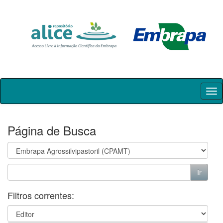
Skip
navigation
Página de Busca
Filtros correntes: