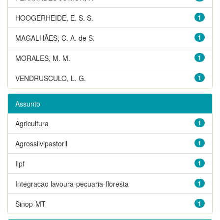
HOOGERHEIDE, E. S. S.
1
MAGALHÃES, C. A. de S.
1
MORALES, M. M.
1
VENDRUSCULO, L. G.
1
Assunto
Agricultura
1
Agrossilvipastoril
1
Ilpf
1
Integracao lavoura-pecuaria-floresta
1
Sinop-MT
1