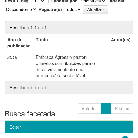
Result./Pág.
|
Ordenar por
Ordenar
Registro(s)
Resultado 1-1 de 1.
Ano de
Título
Autor(es)
publicação
2019
Embrapa Agrossilvipastoril:
-
primeiras contribuições para o
desenvolvimento de uma
agropecuária sustentável.
Resultado 1-1 de 1.
Anterior
1
Póximo
Busca facetada
Editor