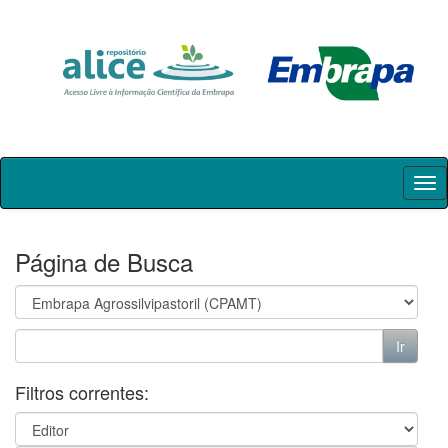
Skip
navigation
Página de Busca
Filtros correntes: