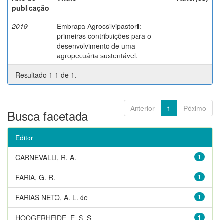
publicação
2019
Embrapa Agrossilvipastoril:
-
primeiras contribuições para o
desenvolvimento de uma
agropecuária sustentável.
Resultado 1-1 de 1.
Anterior
1
Póximo
Busca facetada
Editor
CARNEVALLI, R. A.
1
FARIA, G. R.
1
FARIAS NETO, A. L. de
1
HOOGERHEIDE, E. S. S.
1