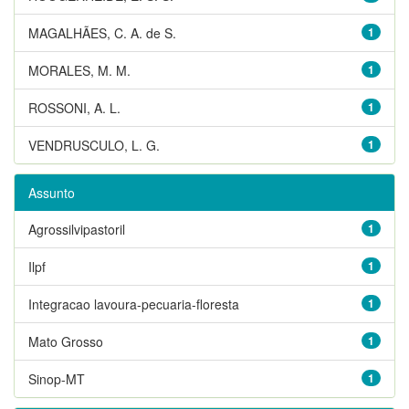
MAGALHÃES, C. A. de S.
1
MORALES, M. M.
1
ROSSONI, A. L.
1
VENDRUSCULO, L. G.
1
Assunto
Agrossilvipastoril
1
Ilpf
1
Integracao lavoura-pecuaria-floresta
1
Mato Grosso
1
Sinop-MT
1