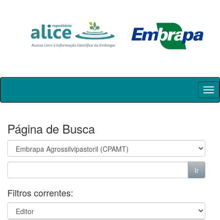
Skip
navigation
Página de Busca
Filtros correntes: