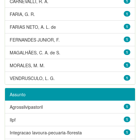
CARNEVALLI, R. A.
1
FARIA, G. R.
1
FARIAS NETO, A. L. de
1
FERNANDES JUNIOR, F.
1
MAGALHÃES, C. A. de S.
1
MORALES, M. M.
1
VENDRUSCULO, L. G.
1
Assunto
Agrossilvipastoril
1
Ilpf
1
Integracao lavoura-pecuaria-floresta
1