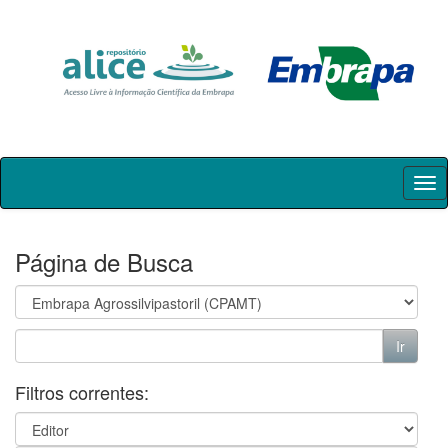
Skip
navigation
Página de Busca
Filtros correntes: