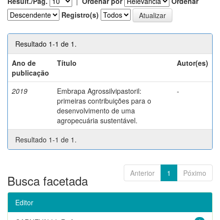
Result./Pág.
|
Ordenar por
Ordenar
Registro(s)
Resultado 1-1 de 1.
Ano de
Título
Autor(es)
publicação
2019
Embrapa Agrossilvipastoril:
-
primeiras contribuições para o
desenvolvimento de uma
agropecuária sustentável.
Resultado 1-1 de 1.
Anterior
1
Póximo
Busca facetada
Editor