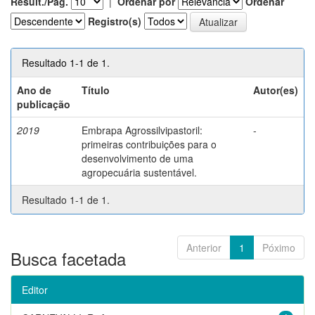
Result./Pág.
|
Ordenar por
Ordenar
Registro(s)
Resultado 1-1 de 1.
Ano de
Título
Autor(es)
publicação
2019
Embrapa Agrossilvipastoril:
-
primeiras contribuições para o
desenvolvimento de uma
agropecuária sustentável.
Resultado 1-1 de 1.
Anterior
1
Póximo
Busca facetada
Editor