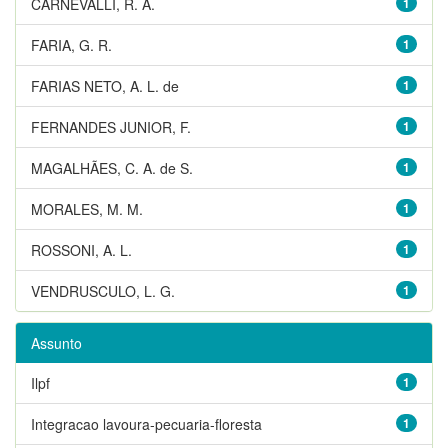
CARNEVALLI, R. A.
1
FARIA, G. R.
1
FARIAS NETO, A. L. de
1
FERNANDES JUNIOR, F.
1
MAGALHÃES, C. A. de S.
1
MORALES, M. M.
1
ROSSONI, A. L.
1
VENDRUSCULO, L. G.
1
Assunto
Ilpf
1
Integracao lavoura-pecuaria-floresta
1