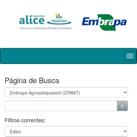
Skip
navigation
Página de Busca
Filtros correntes: