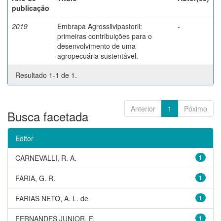
publicação
2019
Embrapa Agrossilvipastoril:
-
primeiras contribuições para o
desenvolvimento de uma
agropecuária sustentável.
Resultado 1-1 de 1.
Anterior
1
Póximo
Busca facetada
Editor
CARNEVALLI, R. A.
1
FARIA, G. R.
1
FARIAS NETO, A. L. de
1
FERNANDES JUNIOR, F.
1