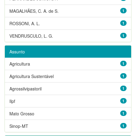
MAGALHÃES, C. A. de S.
1
ROSSONI, A. L.
1
VENDRUSCULO, L. G.
1
Assunto
Agricultura
1
Agricultura Sustentável
1
Agrossilvipastoril
1
Ilpf
1
Mato Grosso
1
Sinop-MT
1