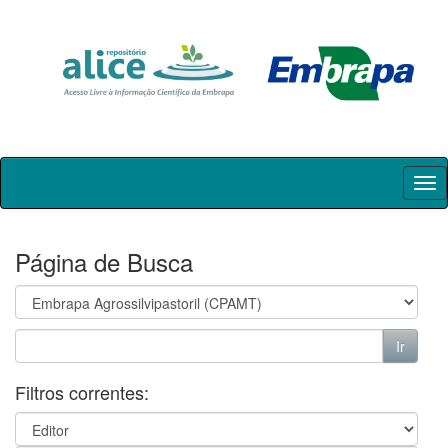
Skip
navigation
Página de Busca
Filtros correntes: