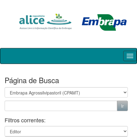
Skip
navigation
Página de Busca
Filtros correntes: