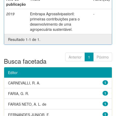
publicação
2019
Embrapa Agrossilvipastoril:
-
primeiras contribuições para o
desenvolvimento de uma
agropecuária sustentável.
Resultado 1-1 de 1.
Anterior
1
Póximo
Busca facetada
Editor
CARNEVALLI, R. A.
1
FARIA, G. R.
1
FARIAS NETO, A. L. de
1
FERNANDES JUNIOR, F.
1