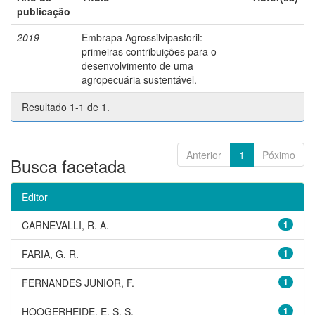
publicação
2019
Embrapa Agrossilvipastoril:
-
primeiras contribuições para o
desenvolvimento de uma
agropecuária sustentável.
Resultado 1-1 de 1.
Anterior
1
Póximo
Busca facetada
Editor
CARNEVALLI, R. A.
1
FARIA, G. R.
1
FERNANDES JUNIOR, F.
1
HOOGERHEIDE, E. S. S.
1