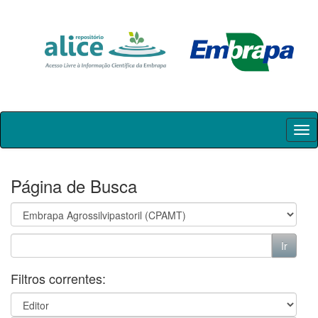
Skip
navigation
Página de Busca
Filtros correntes: