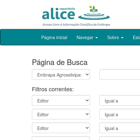
Skip
Página inicial
Navegar
Sobre
Est
navigation
Página de Busca
Filtros correntes: