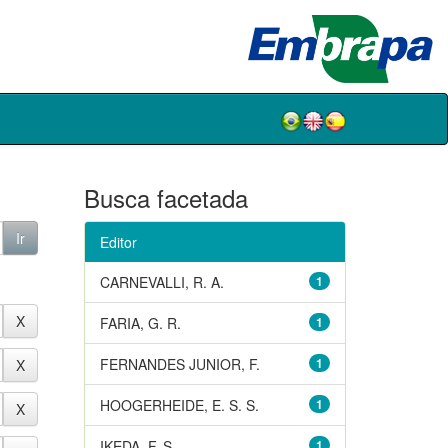
Busca facetada
Editor
CARNEVALLI, R. A.
1
FARIA, G. R.
1
FERNANDES JUNIOR, F.
1
HOOGERHEIDE, E. S. S.
1
IKEDA, F. S.
1