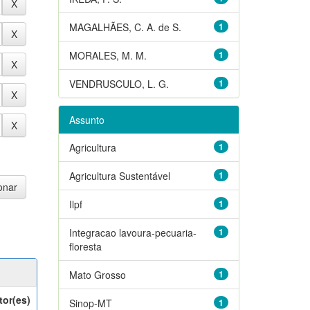
MAGALHÃES, C. A. de S.
1
MORALES, M. M.
1
VENDRUSCULO, L. G.
1
Assunto
Agricultura
1
Agricultura Sustentável
1
Ilpf
1
Integracao lavoura-pecuaria-
1
floresta
Mato Grosso
1
tor(es)
Sinop-MT
1