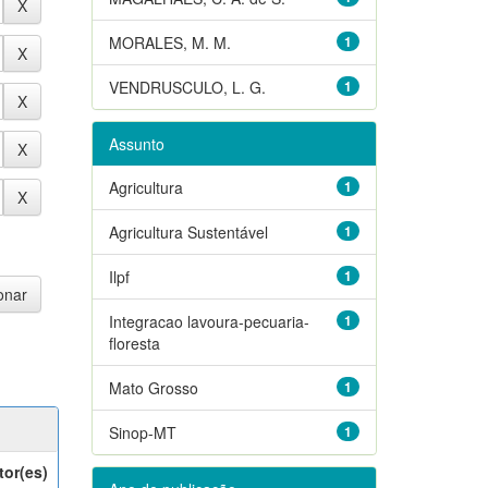
MORALES, M. M.
1
VENDRUSCULO, L. G.
1
Assunto
Agricultura
1
Agricultura Sustentável
1
Ilpf
1
Integracao lavoura-pecuaria-
1
floresta
Mato Grosso
1
Sinop-MT
1
tor(es)