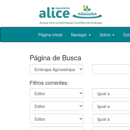
Skip
Página inicial
Navegar
Sobre
Est
navigation
Página de Busca
Filtros correntes: