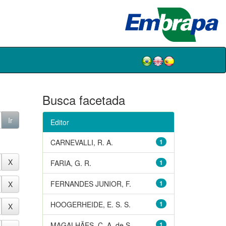
Busca facetada
Editor
CARNEVALLI, R. A.
1
FARIA, G. R.
1
FERNANDES JUNIOR, F.
1
HOOGERHEIDE, E. S. S.
1
MAGALHÃES, C. A. de S.
1