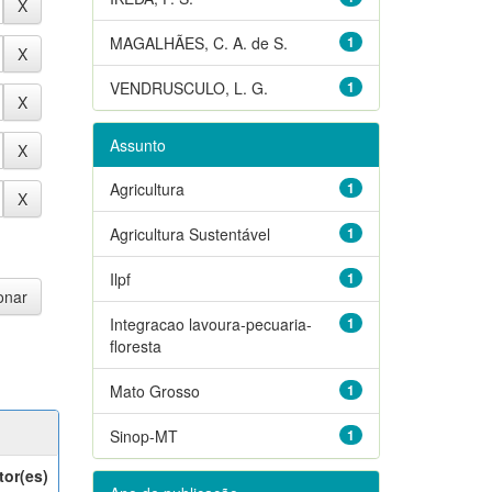
MAGALHÃES, C. A. de S.
1
VENDRUSCULO, L. G.
1
Assunto
Agricultura
1
Agricultura Sustentável
1
Ilpf
1
Integracao lavoura-pecuaria-
1
floresta
Mato Grosso
1
Sinop-MT
1
tor(es)