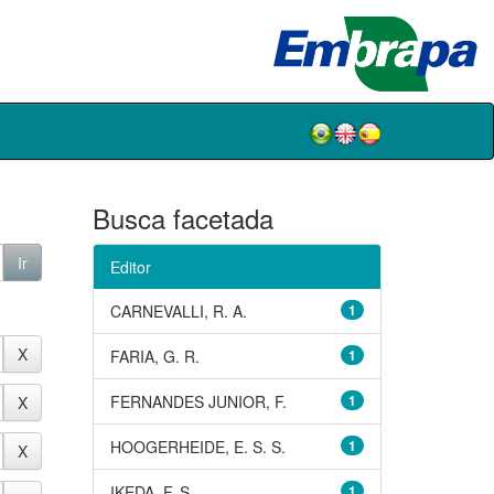
Busca facetada
Editor
CARNEVALLI, R. A.
1
FARIA, G. R.
1
FERNANDES JUNIOR, F.
1
HOOGERHEIDE, E. S. S.
1
IKEDA, F. S.
1