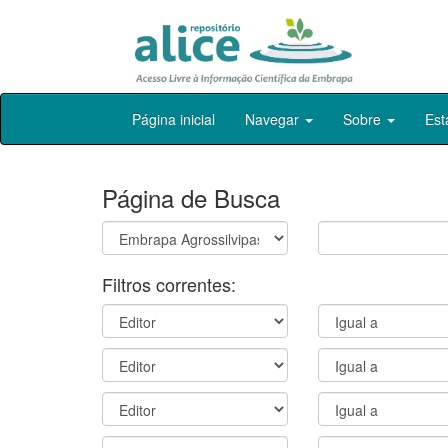
Skip
Página inicial
Navegar
Sobre
Est
navigation
Página de Busca
Filtros correntes: