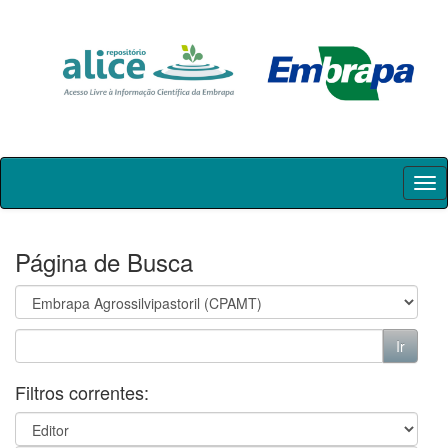
Skip
navigation
Página de Busca
Filtros correntes: