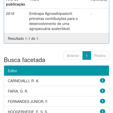
publicação
2019
Embrapa Agrossilvipastoril:
-
primeiras contribuições para o
desenvolvimento de uma
agropecuária sustentável.
Resultado 1-1 de 1.
Anterior
1
Póximo
Busca facetada
Editor
CARNEVALLI, R. A.
1
FARIA, G. R.
1
FERNANDES JUNIOR, F.
1
HOOGERHEIDE, E. S. S.
1