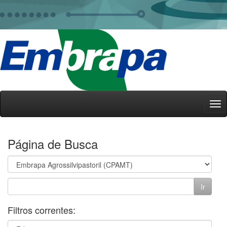
Skip
navigation
Página de Busca
Filtros correntes: