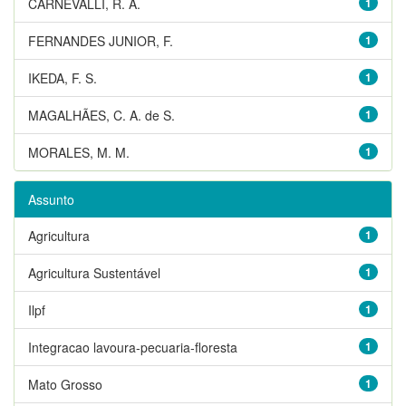
CARNEVALLI, R. A.
1
FERNANDES JUNIOR, F.
1
IKEDA, F. S.
1
MAGALHÃES, C. A. de S.
1
MORALES, M. M.
1
Assunto
Agricultura
1
Agricultura Sustentável
1
Ilpf
1
Integracao lavoura-pecuaria-floresta
1
Mato Grosso
1