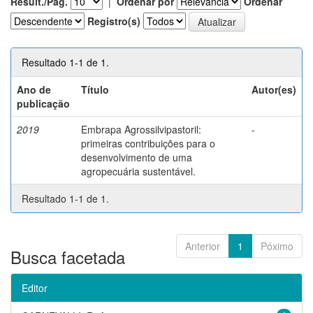
Result./Pág.
|
Ordenar por
Ordenar
Registro(s)
Resultado 1-1 de 1.
Ano de
Título
Autor(es)
publicação
2019
Embrapa Agrossilvipastoril:
-
primeiras contribuições para o
desenvolvimento de uma
agropecuária sustentável.
Resultado 1-1 de 1.
Anterior
1
Póximo
Busca facetada
Editor