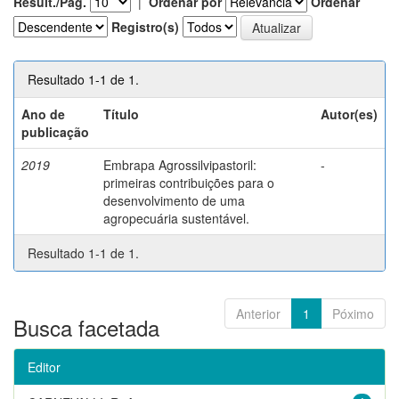
Result./Pág.
|
Ordenar por
Ordenar
Registro(s)
Resultado 1-1 de 1.
Ano de
Título
Autor(es)
publicação
2019
Embrapa Agrossilvipastoril:
-
primeiras contribuições para o
desenvolvimento de uma
agropecuária sustentável.
Resultado 1-1 de 1.
Anterior
1
Póximo
Busca facetada
Editor