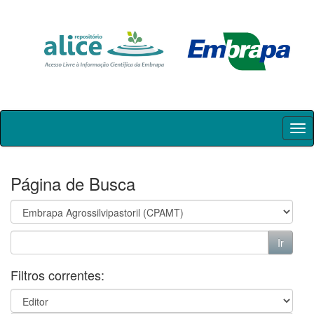
Skip
navigation
Página de Busca
Filtros correntes: