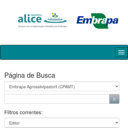
Skip
navigation
Página de Busca
Filtros correntes: