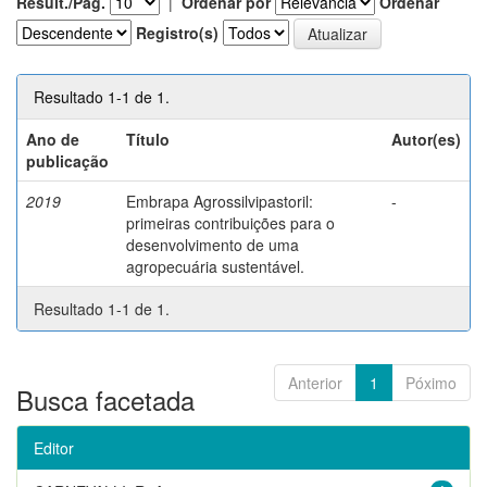
Result./Pág.
|
Ordenar por
Ordenar
Registro(s)
Resultado 1-1 de 1.
Ano de
Título
Autor(es)
publicação
2019
Embrapa Agrossilvipastoril:
-
primeiras contribuições para o
desenvolvimento de uma
agropecuária sustentável.
Resultado 1-1 de 1.
Anterior
1
Póximo
Busca facetada
Editor