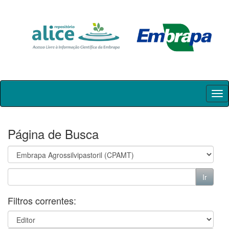
Skip
navigation
Página de Busca
Filtros correntes: