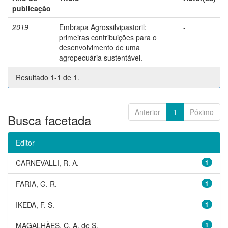
publicação
2019
Embrapa Agrossilvipastoril:
-
primeiras contribuições para o
desenvolvimento de uma
agropecuária sustentável.
Resultado 1-1 de 1.
Anterior
1
Póximo
Busca facetada
Editor
CARNEVALLI, R. A.
1
FARIA, G. R.
1
IKEDA, F. S.
1
MAGALHÃES, C. A. de S.
1