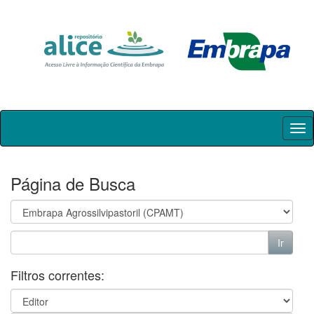
Skip
navigation
Página de Busca
Filtros correntes: