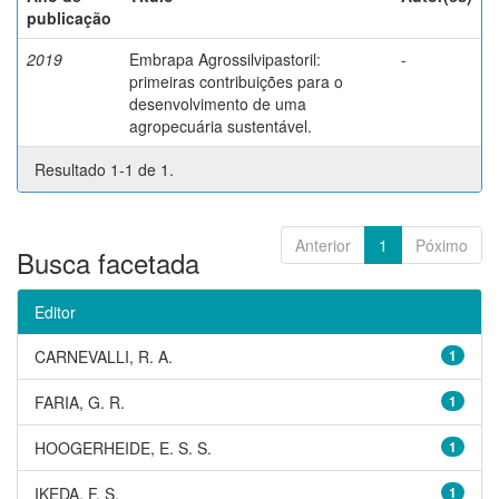
publicação
2019
Embrapa Agrossilvipastoril:
-
primeiras contribuições para o
desenvolvimento de uma
agropecuária sustentável.
Resultado 1-1 de 1.
Anterior
1
Póximo
Busca facetada
Editor
CARNEVALLI, R. A.
1
FARIA, G. R.
1
HOOGERHEIDE, E. S. S.
1
IKEDA, F. S.
1