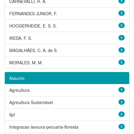
CARNEVALLI, R. A.
1
FERNANDES JUNIOR, F.
1
HOOGERHEIDE, E. S. S.
1
IKEDA, F. S.
1
MAGALHÃES, C. A. de S.
1
MORALES, M. M.
1
Assunto
Agricultura
1
Agricultura Sustentável
1
Ilpf
1
Integracao lavoura-pecuaria-floresta
1