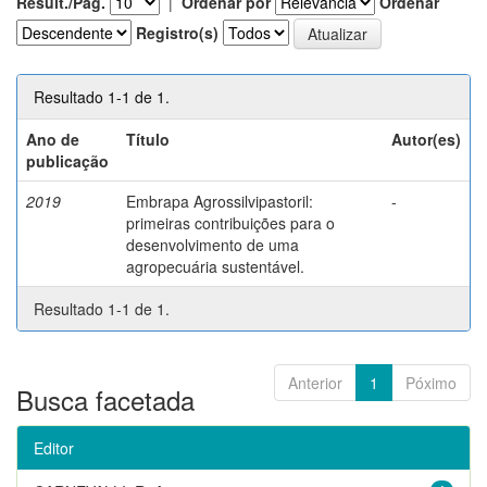
Result./Pág.
|
Ordenar por
Ordenar
Registro(s)
Resultado 1-1 de 1.
Ano de
Título
Autor(es)
publicação
2019
Embrapa Agrossilvipastoril:
-
primeiras contribuições para o
desenvolvimento de uma
agropecuária sustentável.
Resultado 1-1 de 1.
Anterior
1
Póximo
Busca facetada
Editor