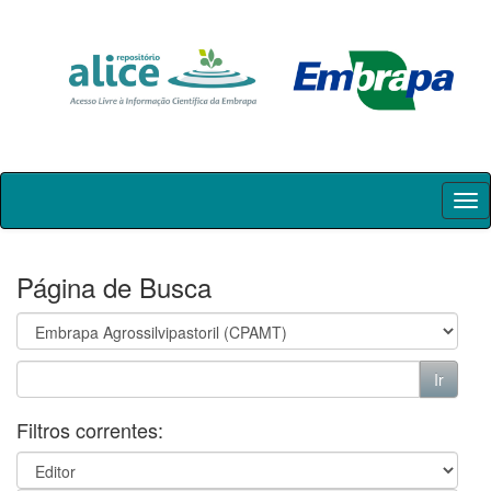
Skip
navigation
Página de Busca
Filtros correntes: