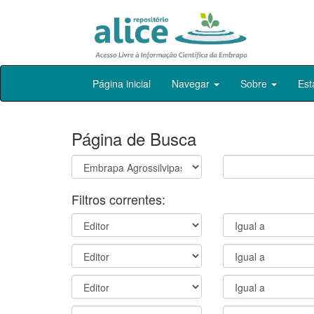
Skip
Página inicial
Navegar
Sobre
Est
navigation
Página de Busca
Filtros correntes: