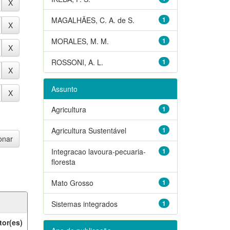
MAGALHÃES, C. A. de S.
1
MORALES, M. M.
1
ROSSONI, A. L.
1
Assunto
Agricultura
1
Agricultura Sustentável
1
Integracao lavoura-pecuaria-
1
floresta
Mato Grosso
1
Sistemas integrados
1
tor(es)