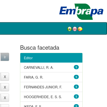
Busca facetada
Editor
CARNEVALLI, R. A.
1
FARIA, G. R.
1
FERNANDES JUNIOR, F.
1
HOOGERHEIDE, E. S. S.
1
IKEDA, F. S.
1