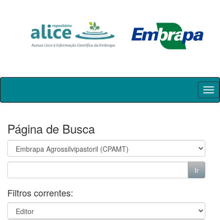
Skip
navigation
Página de Busca
Filtros correntes: