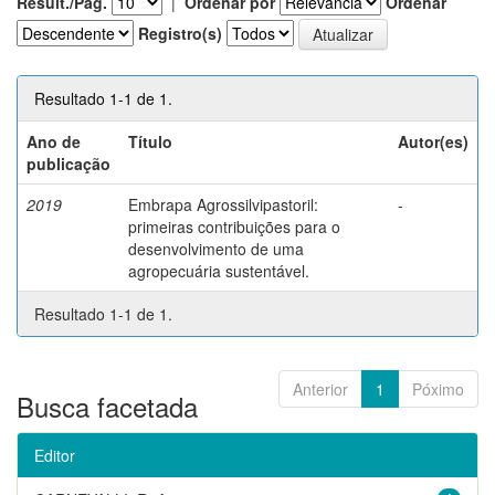
Result./Pág.
|
Ordenar por
Ordenar
Registro(s)
Resultado 1-1 de 1.
Ano de
Título
Autor(es)
publicação
2019
Embrapa Agrossilvipastoril:
-
primeiras contribuições para o
desenvolvimento de uma
agropecuária sustentável.
Resultado 1-1 de 1.
Anterior
1
Póximo
Busca facetada
Editor