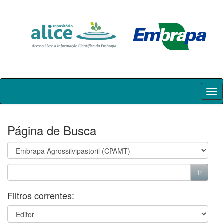
Skip
navigation
Página de Busca
Filtros correntes: