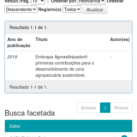
Result./Pág.
|
Ordenar por
Ordenar
Registro(s)
Resultado 1-1 de 1.
Ano de
Título
Autor(es)
publicação
2019
Embrapa Agrossilvipastoril:
-
primeiras contribuições para o
desenvolvimento de uma
agropecuária sustentável.
Resultado 1-1 de 1.
Anterior
1
Póximo
Busca facetada
Editor