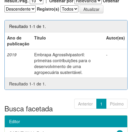
Result./Pág.
|
Ordenar por
Ordenar
Registro(s)
Resultado 1-1 de 1.
Ano de
Título
Autor(es)
publicação
2019
Embrapa Agrossilvipastoril:
-
primeiras contribuições para o
desenvolvimento de uma
agropecuária sustentável.
Resultado 1-1 de 1.
Anterior
1
Póximo
Busca facetada
Editor