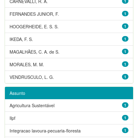
CARNEVALLI, R. A.
1
FERNANDES JUNIOR, F.
1
HOOGERHEIDE, E. S. S.
1
IKEDA, F. S.
1
MAGALHÃES, C. A. de S.
1
MORALES, M. M.
1
VENDRUSCULO, L. G.
1
Assunto
Agricultura Sustentável
1
Ilpf
1
Integracao lavoura-pecuaria-floresta
1