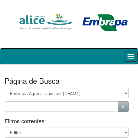
Skip
navigation
Página de Busca
Filtros correntes: