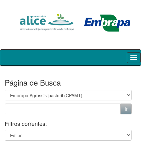
Skip
navigation
Página de Busca
Filtros correntes: