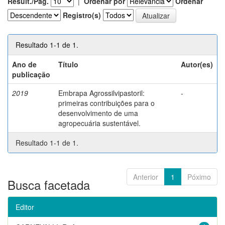
Result./Pág.
|
Ordenar por
Ordenar
Registro(s)
Resultado 1-1 de 1.
Ano de
Título
Autor(es)
publicação
2019
Embrapa Agrossilvipastoril:
-
primeiras contribuições para o
desenvolvimento de uma
agropecuária sustentável.
Resultado 1-1 de 1.
Anterior
1
Póximo
Busca facetada
Editor