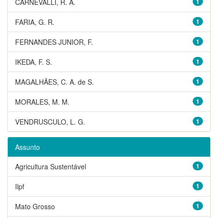
CARNEVALLI, R. A.
1
FARIA, G. R.
1
FERNANDES JUNIOR, F.
1
IKEDA, F. S.
1
MAGALHÃES, C. A. de S.
1
MORALES, M. M.
1
VENDRUSCULO, L. G.
1
Assunto
Agricultura Sustentável
1
Ilpf
1
Mato Grosso
1