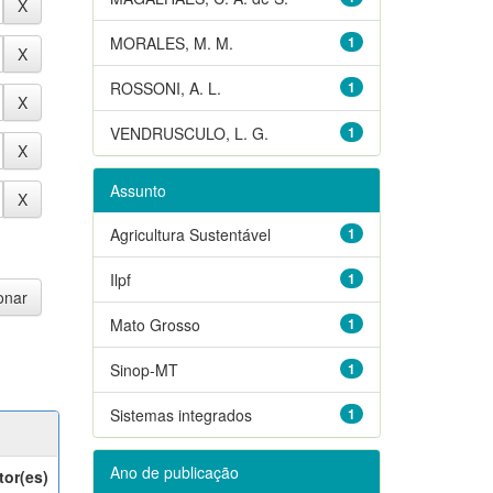
MORALES, M. M.
1
ROSSONI, A. L.
1
VENDRUSCULO, L. G.
1
Assunto
Agricultura Sustentável
1
Ilpf
1
Mato Grosso
1
Sinop-MT
1
Sistemas integrados
1
Ano de publicação
tor(es)