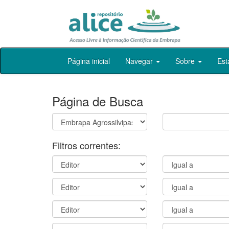
Skip
Página inicial
Navegar
Sobre
Est
navigation
Página de Busca
Filtros correntes: