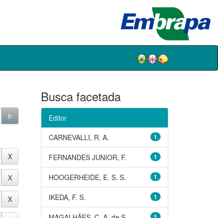
Busca facetada
Editor
CARNEVALLI, R. A.
1
FERNANDES JUNIOR, F.
1
HOOGERHEIDE, E. S. S.
1
IKEDA, F. S.
1
MAGALHÃES, C. A. de S.
1