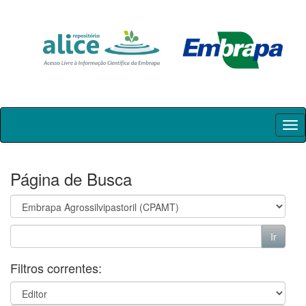
Skip
navigation
Página de Busca
Filtros correntes: