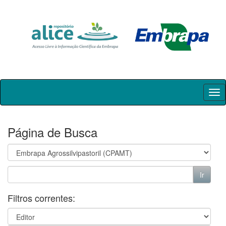
Skip
navigation
Página de Busca
Filtros correntes: