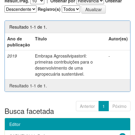
Result./Pág.
|
Ordenar por
Ordenar
Registro(s)
Resultado 1-1 de 1.
Ano de
Título
Autor(es)
publicação
2019
Embrapa Agrossilvipastoril:
-
primeiras contribuições para o
desenvolvimento de uma
agropecuária sustentável.
Resultado 1-1 de 1.
Anterior
1
Póximo
Busca facetada
Editor