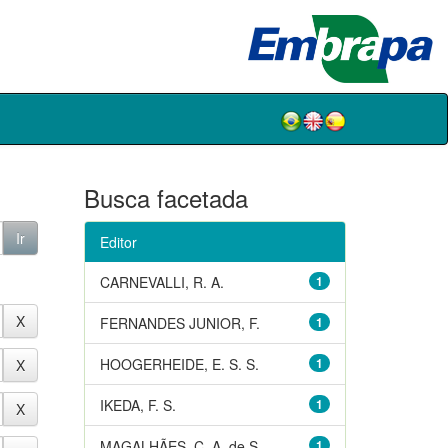
Busca facetada
Editor
CARNEVALLI, R. A.
1
FERNANDES JUNIOR, F.
1
HOOGERHEIDE, E. S. S.
1
IKEDA, F. S.
1
MAGALHÃES, C. A. de S.
1