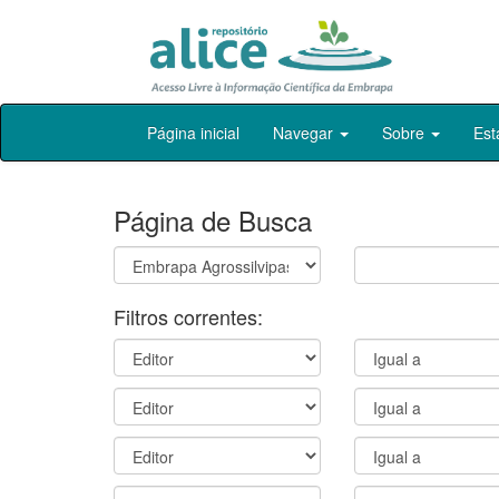
Skip
Página inicial
Navegar
Sobre
Est
navigation
Página de Busca
Filtros correntes: