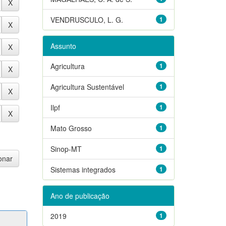
VENDRUSCULO, L. G.
1
Assunto
Agricultura
1
Agricultura Sustentável
1
Ilpf
1
Mato Grosso
1
Sinop-MT
1
Sistemas integrados
1
Ano de publicação
2019
1