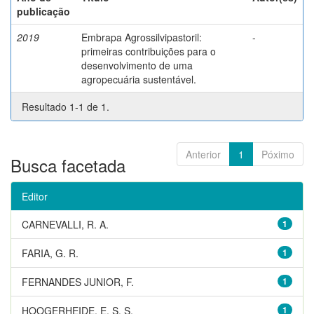
publicação
2019
Embrapa Agrossilvipastoril:
-
primeiras contribuições para o
desenvolvimento de uma
agropecuária sustentável.
Resultado 1-1 de 1.
Anterior
1
Póximo
Busca facetada
Editor
CARNEVALLI, R. A.
1
FARIA, G. R.
1
FERNANDES JUNIOR, F.
1
HOOGERHEIDE, E. S. S.
1