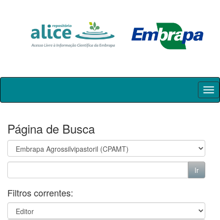
Skip
navigation
Página de Busca
Filtros correntes: