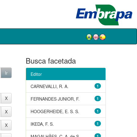
Busca facetada
Editor
CARNEVALLI, R. A.
1
FERNANDES JUNIOR, F.
1
HOOGERHEIDE, E. S. S.
1
IKEDA, F. S.
1
MAGALHÃES, C. A. de S.
1