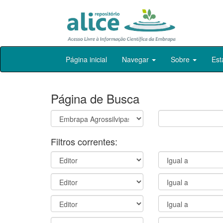
Skip
Página inicial
Navegar
Sobre
Est
navigation
Página de Busca
Filtros correntes: