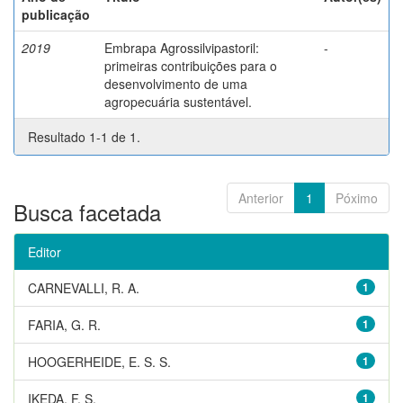
publicação
2019
Embrapa Agrossilvipastoril:
-
primeiras contribuições para o
desenvolvimento de uma
agropecuária sustentável.
Resultado 1-1 de 1.
Anterior
1
Póximo
Busca facetada
Editor
CARNEVALLI, R. A.
1
FARIA, G. R.
1
HOOGERHEIDE, E. S. S.
1
IKEDA, F. S.
1