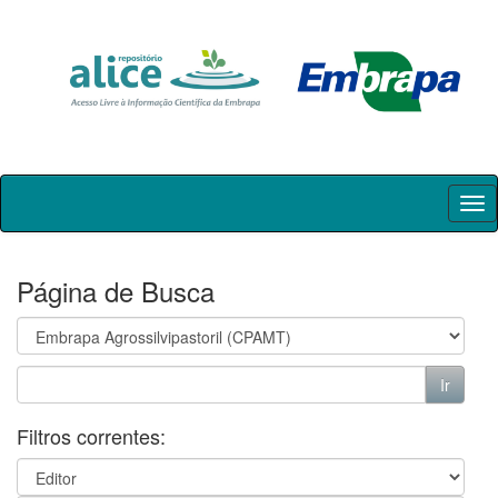
Skip
navigation
Página de Busca
Filtros correntes: