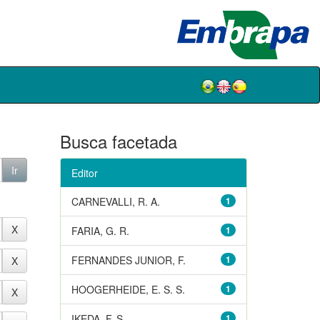
Busca facetada
Editor
CARNEVALLI, R. A.
1
FARIA, G. R.
1
FERNANDES JUNIOR, F.
1
HOOGERHEIDE, E. S. S.
1
IKEDA, F. S.
1