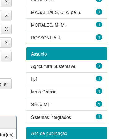
MAGALHÃES, C. A. de S.
1
MORALES, M. M.
1
ROSSONI, A. L.
1
Assunto
Agricultura Sustentável
1
Ilpf
1
Mato Grosso
1
Sinop-MT
1
Sistemas integrados
1
Ano de publicação
tor(es)