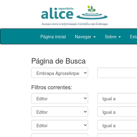
Skip
Página inicial
Navegar
Sobre
Est
navigation
Página de Busca
Filtros correntes: