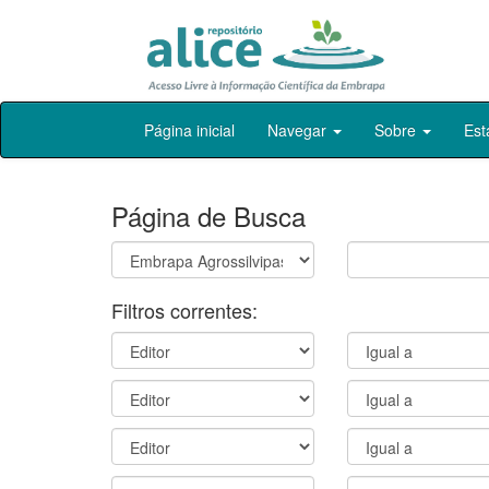
Skip
Página inicial
Navegar
Sobre
Est
navigation
Página de Busca
Filtros correntes: