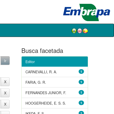
Busca facetada
Editor
CARNEVALLI, R. A.
1
FARIA, G. R.
1
FERNANDES JUNIOR, F.
1
HOOGERHEIDE, E. S. S.
1
IKEDA, F. S.
1