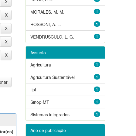
MORALES, M. M.
1
ROSSONI, A. L.
1
VENDRUSCULO, L. G.
1
Assunto
Agricultura
1
Agricultura Sustentável
1
Ilpf
1
Sinop-MT
1
Sistemas integrados
1
Ano de publicação
tor(es)